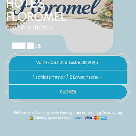
HOTES
FLOROMEL
chambre d'hôtes
DE
Von
bis
1
schlafzimmer /
2
Erwachsene
SUCHEN
100% sichere Buchung, beste Preise garantiert, sofortige Bestätigung
Zahlung gesichert durch