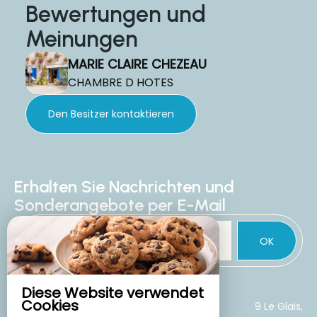
Bewertungen und
Meinungen
MARIE CLAIRE CHEZEAU
CHAMBRE D HOTES
Den Besitzer kontaktieren
Erhalten Sie Nachrichten und
Sonderangebote per E-Mail
OK
Diese Website verwendet
Cookies
CHAMBRE D HOTES
9 Le Glais,