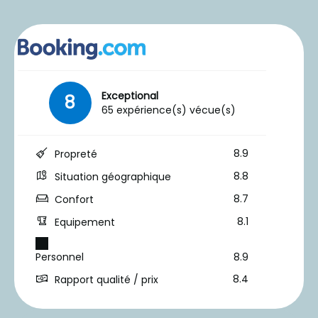
Exceptional
8
65 expérience(s) vécue(s)
8.9
Propreté
8.8
Situation géographique
8.7
Confort
8.1
Equipement
Personnel
8.9
8.4
Rapport qualité / prix