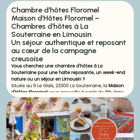
Chambre d'hôtes Floromel
Maison d'Hôtes Floromel –
Chambres d'hôtes à La
Souterraine en Limousin
Un séjour authentique et reposant
au cœur de la campagne
creusoise
Vous cherchez une chambre d'hôtes à La
Souterraine pour une halte reposante, un week-end
nature ou un séjour en Limousin ?
Située au 9 Le Glais, 23300 La Souterraine, la
Maison
d'Hôtes Floromel
vous accueille à partir de 18h dans
un cadre verdoyant, calme et chaleureux.
Découvrez notre havre de paix
près de La Souterraine
Nichée au nord du Limousin, à deux pas de la
ville