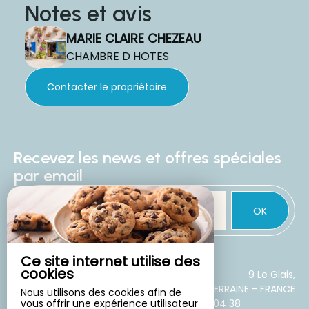
Notes et avis
MARIE CLAIRE CHEZEAU
CHAMBRE D HOTES
Contacter le propriétaire
Recevez les news et offres spéciales
par email
OK
Ce site internet utilise des
cookies
CHAMBRES D'HÔTES
9 Le Glais,
23300 LA SOUTERRAINE - FRANCE
FLOROMEL - LA
Nous utilisons des cookies afin de
vous offrir une expérience utilisateur
+33 6 85 57 04 38
SOUTERRAINE