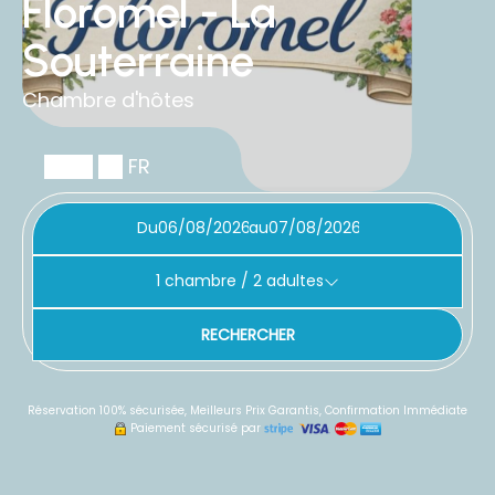
Floromel - La
Souterraine
Chambre d'hôtes
FR
Du
au
1
chambre /
2
adultes
RECHERCHER
Réservation 100% sécurisée, Meilleurs Prix Garantis, Confirmation Immédiate
Paiement sécurisé par