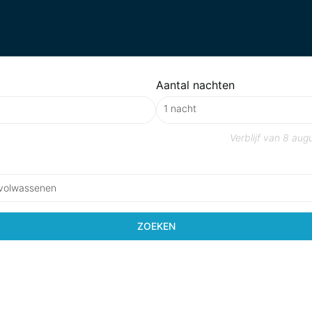
Aantal nachten
Verblijf van
8 aug
 volwassenen