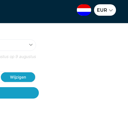
EUR
ustus
op
9 augustus
Wijzigen